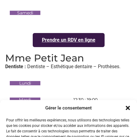
Samedi
Prendre un RDV en ligne
Mme Petit Jean
Dentiste :
Dentiste – Esthétique dentaire – Prothèses.
Lundi
Mardi
12:30 : 19:00
Gérer le consentement
Mercredi
Pour offrir les meilleures expériences, nous utilisons des technologies telles
que les cookies pour stocker et/ou accéder aux informations des appareils.
Le fait de consentir à ces technologies nous permettra de traiter des
Jeudi
données telles que le comportement de navigation ou les ID uniques sur ce