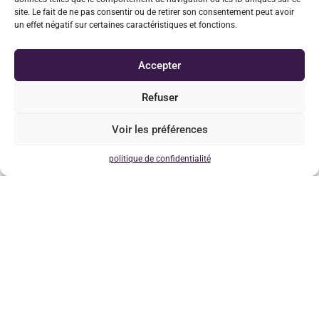
site. Le fait de ne pas consentir ou de retirer son consentement peut avoir
un effet négatif sur certaines caractéristiques et fonctions.
Vendredi
12:30 : 19:00
Accepter
Samedi
Refuser
Voir les préférences
Prendre un RDV en ligne
politique de confidentialité
Mr Scheinok
Dentiste :
Dentiste – Esthétique dentaire – Prothèses.
Lundi
9:30 : 18:30
Mardi
Mercredi
12:30 : 14:00