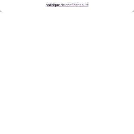
politique de confidentialité
Q
R
S
T
U