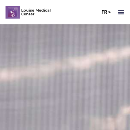
Louise Medical
FR >
Center