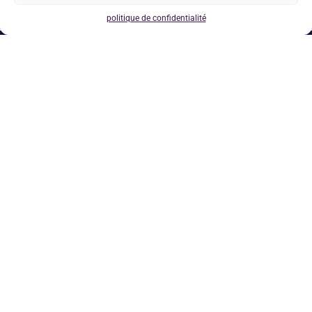
politique de confidentialité
Louise Medical Center
Espace accueil Rez-de chaussée, accès en
transports en commun : Tram 8, 93, Bus 60 ou 38-
Arrêt Vleurgat